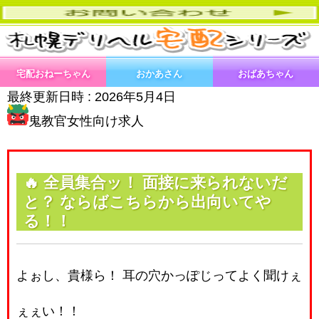
宅配おねーちゃん
おかあさん
おばあちゃん
最終更新日時 :
2026年5月4日
鬼教官女性向け求人
🔥 全員集合ッ！ 面接に来られないだ
と？ ならばこちらから出向いてや
る！！
よぉし、貴様ら！ 耳の穴かっぽじってよく聞けぇ
ぇぇい！！