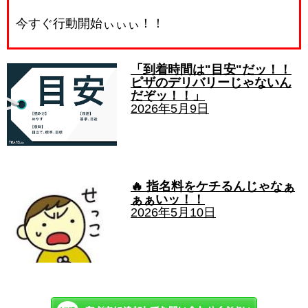
今すぐ行動開始ぃぃぃ！！
「到着時間は"目安"だッ！！
ピザのデリバリーじゃないん
だぞッ！！」
2026年5月9日
🔥 指名料をケチるんじゃなぁ
ぁぁいッ！！
2026年5月10日