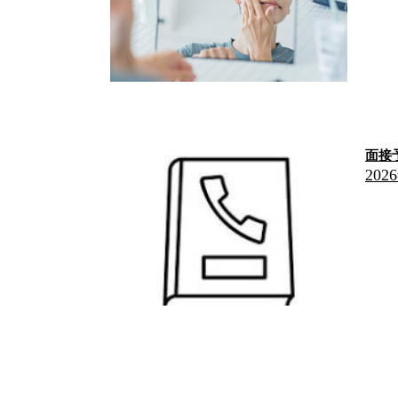
面接
202