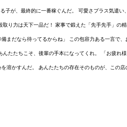
きる子が、最終的に一番稼ぐんだ。 可愛さプラス気遣い
段取り力は天下一品だ！ 家事で鍛えた「先手先手」の精
準備まだなら待ってるからね」 この包容力ある一言で、
あんたたちこそ、後輩の手本になってくれ。 「お疲れ様
心を溶かすんだ。 あんたたちの存在そのものが、この店