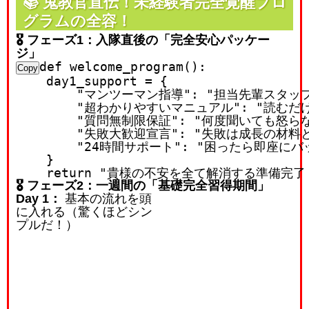
📚
鬼教官直伝！未経験者完全覚醒プロ
グラムの全容！
🎖️ フェーズ1：入隊直後の「完全安心パッケー
ジ」
def
welcome_program
():

Copy
    day1_support = {

"マンツーマン指導"
: 
"担当先輩スタッ
"超わかりやすいマニュアル"
: 
"読むだ
"質問無制限保証"
: 
"何度聞いても怒ら
"失敗大歓迎宣言"
: 
"失敗は成長の材料
"24時間サポート"
: 
"困ったら即座にバ
    }

return
"貴様の不安を全て解消する準備完了
🎖️ フェーズ2：一週間の「基礎完全習得期間」
Day 1：
基本の流れを頭
に入れる（驚くほどシン
プルだ！）