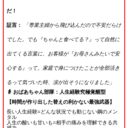
だ！
証言：
「専業主婦から飛び込んだので不安だらけ
でした。でも『ちゃんと食べてる？』って自然に
出てくる言葉に、お客様が『お母さんみたいで安
心する』って。家庭で身につけたことが全部活き
るって気づいた時、涙が出そうになりました」
👵 おばあちゃん部隊：人生経験究極覚醒型
【時間が作り出した替えの利かない最強武器】
長い人生経験
=
どんな状況でも動じない鋼のメン
タル
人生の酸いも甘いも
=
相手の痛みを理解できる共