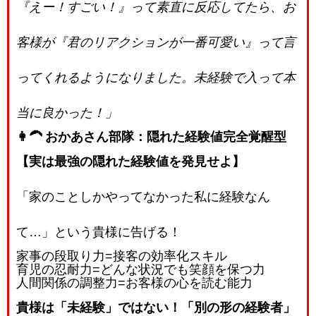
『えー！すごい！』って素直に反応してたら、お
客様が『君のリアクションが一番可愛い』って言
ってくれるようになりました。未経験で入って本
当に良かった！」
👩‍🦱 おかあさん部隊：隠れた経験値完全覚醒型
【実は最強の隠れた経験値を発見せよ】
「家のことしかやってなかった私に経験なん
て…」という貴様に告げる！
家事の段取り力
=
接客の効率化スキル
育児の忍耐力
=
どんな状況でも笑顔を保つ力
人間関係の調整力
=
お客様の心を読む能力
貴様は「未経験」ではない！「別の形の経験者」