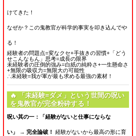
けてきた！
なぜか？この鬼教官が科学的事実を叩き込んでや
る！
経験者の問題点
=
変なクセ
+
手抜きの習慣
+
「どう
せこんなもん」思考
=
成長の限界
未経験者の圧倒的強み
=
白紙の純粋さ
+
一生懸命さ
+
無限の吸収力
=
無限大の可能性
∴
未経験
=
我が軍が最も求める最強の素材！
🔥
「未経験=ダメ」という世間の呪い
を鬼教官が完全粉砕する！
呪い其の一：「経験がないと仕事にならな
い」
→
完全論破！
経験がないから最高の形に育