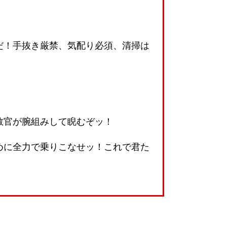
だ！手抜き厳禁、気配り必須、清掃は
教官が腕組みして睨むぞッ！
めに全力で乗りこなせッ！これで君た