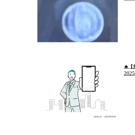
🔥
202