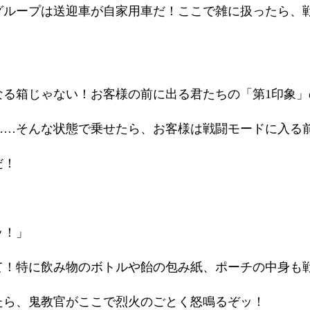
グループは送迎車が自家用車だ！ここで雑に扱ったら、
なる箱じゃない！お客様の前に出る君たちの「第1印象
……そんな状態で乗せたら、お客様は戦闘モードに入る
だ！
ッ！」
て！特に飲み物のボトルや飴の包み紙、ポーチの中身も
たら、鬼教官がここで烈火のごとく怒鳴るぞッ！