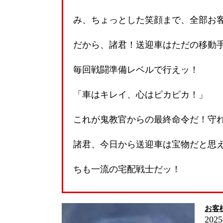
み、ちょっとした笑顔まで、全部お
だから、諸君！送迎車はただの移動
毎回戦闘準備レベルで行えッ！
「車はキレイ、心はピカピカ！」
これが鬼教官からの最終命令だ！守
諸君、今日から送迎車は宝物だと思
ちも一流の宅配戦士だッ！
お客
202