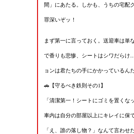
間」にあたる。しかも、うちの宅配
罪深いぞッ！
まず第一に言っておく。送迎車は単
で香りも悲惨、シートはシワだらけ
ョンは君たちの手にかかっているん
🚗【守るべき鉄則その1】
「清潔第一！シートにゴミを置くな
車内は自分の部屋以上にキレイに保
「え、誰の落し物？」なんて言わせ