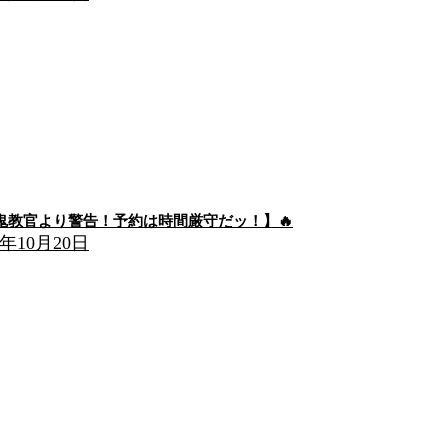
【鬼教官より警告！予約は時間厳守だッ！】🔥
5年10月20日