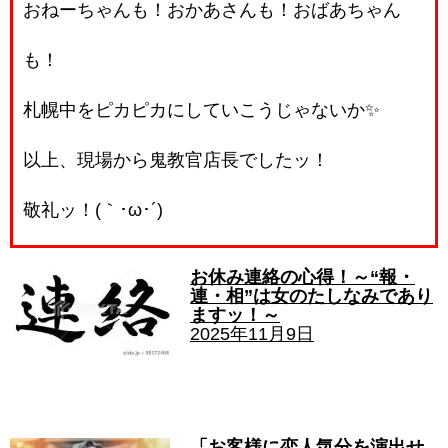
おねーちゃんも！おかあさんも！おばあちゃん
も！
札幌中をピカピカにしていこうじゃないか✨
以上、現場から鬼教官店長でしたッ！
敬礼ッ！(｀･ω･´)ゞ
お休み連絡の心得！～“報・
連・相”は女のたしなみであり
ますッ！～
2025年11月9日
「お客様に恋人気分を演出せ