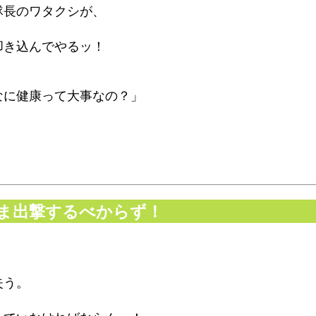
隊長のワタクシが、
叩き込んでやるッ！
なに健康って大事なの？」
まま出撃するべからず！
失う。