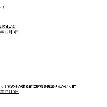
ッ！
は控えめに
5年12月8日
様ッ！女の子が来る前に財布を確認せんかいッ‼”
5年12月9日