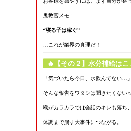
お客様を癒やすには、まず自分が整
鬼教官メモ：
“寝る子は稼ぐ”
…これが業界の真理だ！
🔥【その２】水分補給は
「気づいたら今日、水飲んでない…
そんな報告をワタシは聞きたくない
喉がカラカラでは会話のキレも落ち
体調まで崩す大事件につながる。