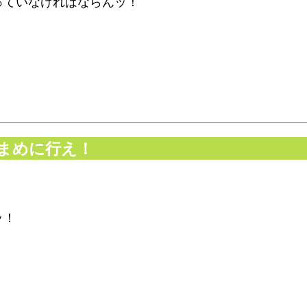
っていなければならんッ！
こまめに行え！
」
ッ！
、