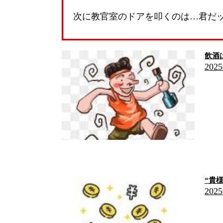
次に教官室のドアを叩くのは…君だ
飲酒
202
“貴
202