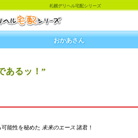
札幌デリヘル宅配シリーズ
おかあさん
であるッ！”
る可能性を秘めた
未来のエース
諸君！