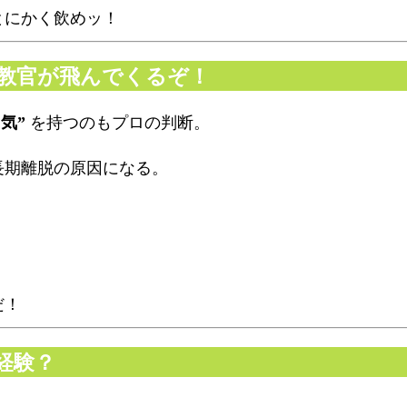
とにかく飲めッ！
鬼教官が飛んでくるぞ！
気”
を持つのもプロの判断。
長期離脱の原因になる。
だ！
経験？