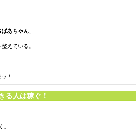
おばあちゃん」
を整えている。
だッ！
できる人は稼ぐ！
く。