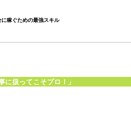
全に稼ぐための最強スキル
事に扱ってこそプロ！」
！