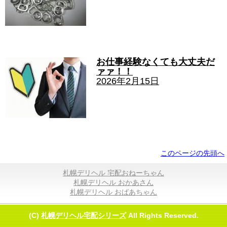
お仕事経験なくても大丈夫だ
ァァ！！
2026年2月15日
このページの先頭へ
札幌デリヘル 宅配おねーちゃん
札幌デリヘル おかあさん
札幌デリヘル おばあちゃん
(C)
札幌デリヘル宅配シリーズ
All Rights Reserved.