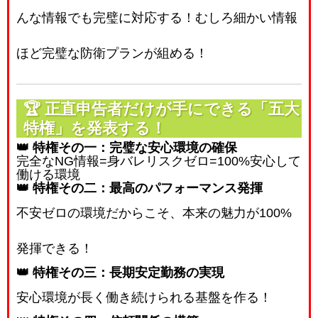
んな情報でも完璧に対応する！むしろ細かい情報
ほど完璧な防衛プランが組める！
🏆
正直申告者だけが手にできる「五大
特権」を発表する！
👑 特権その一：完璧な安心環境の確保
完全な
NG
情報
=
身バレリスクゼロ
=
100%
安心して
働ける環境
👑 特権その二：最高のパフォーマンス発揮
不安ゼロの環境だからこそ、本来の魅力が100%
発揮できる！
👑 特権その三：長期安定勤務の実現
安心環境が長く働き続けられる基盤を作る！