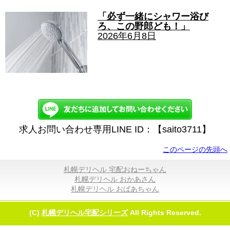
「必ず一緒にシャワー浴び
ろ、この野郎ども！」
2026年6月8日
求人お問い合わせ専用LINE ID：【saito3711】
このページの先頭へ
札幌デリヘル 宅配おねーちゃん
札幌デリヘル おかあさん
札幌デリヘル おばあちゃん
(C)
札幌デリヘル宅配シリーズ
All Rights Reserved.