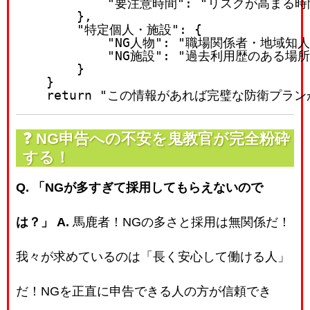
"要注意時間"
: 
"リスクが高まる時
        },

"特定個人・施設"
: {

"NG人物"
: 
"職場関係者・地域知人
"NG施設"
: 
"過去利用歴のある場所
        }

    }

return
"この情報があれば完璧な防衛プラン
❓
NG申告への不安を鬼教官が完全粉砕
する！
Q. 「NGが多すぎて採用してもらえないので
は？」
A.
馬鹿者！NGの多さと採用は無関係だ！
我々が求めているのは「長く安心して働ける人」
だ！NGを正直に申告できる人の方が信頼でき