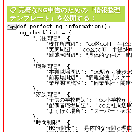
📋
完璧なNG申告のための「情報整理
テンプレート」を公開する！
def
perfect_ng_information
():

Copy
    ng_checklist = {

"居住関連"
: {

"現住所周辺"
: 
"○○区○○町、半径○k
"実家周辺"
: 
"○○区○○町、半径○km
"親戚宅周辺"
: 
"具体的な住所・範
        },

"職業関連"
: {

"本業職場周辺"
: 
"○○駅から徒歩○
"前職場周辺"
: 
"情報漏洩リスクエ
"業界関連施設"
: 
"同業他社・関連
        },

"家族関連"
: {

"子供の学校周辺"
: 
"○○小学校から
"配偶者職場周辺"
: 
"○○会社周辺N
"よく行く場所"
: 
"スーパー・病院
        },

"時間制限"
: {

"NG時間帯"
: 
"具体的な時間と理由