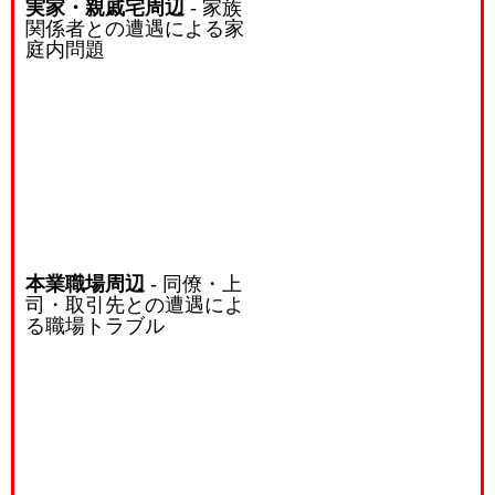
実家・親戚宅周辺
- 家族
関係者との遭遇による家
庭内問題
本業職場周辺
- 同僚・上
司・取引先との遭遇によ
る職場トラブル