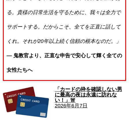
る。貴様の日常生活を守るために、我々は全力で
サポートする。だからこそ、全てを正直に話して
くれ。それが20年以上続く信頼の根本なのだ。」
― 鬼教官より、正直な申告で安心して輝く全ての
女性たちへ
「カードの枠を確認しない男
に最高の夜は永遠に訪れな
い！」🚨
2026年6月7日