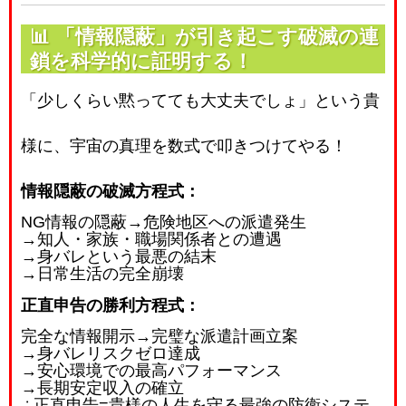
📊
「情報隠蔽」が引き起こす破滅の連
鎖を科学的に証明する！
「少しくらい黙ってても大丈夫でしょ」という貴
様に、宇宙の真理を数式で叩きつけてやる！
情報隠蔽の破滅方程式：
NG
情報の隠蔽
→
危険地区への派遣発生
→
知人・家族・職場関係者との遭遇
→
身バレという最悪の結末
→
日常生活の完全崩壊
正直申告の勝利方程式：
完全な情報開示
→
完璧な派遣計画立案
→
身バレリスクゼロ達成
→
安心環境での最高パフォーマンス
→
長期安定収入の確立
∴
正直申告
=
貴様の人生を守る最強の防衛システ