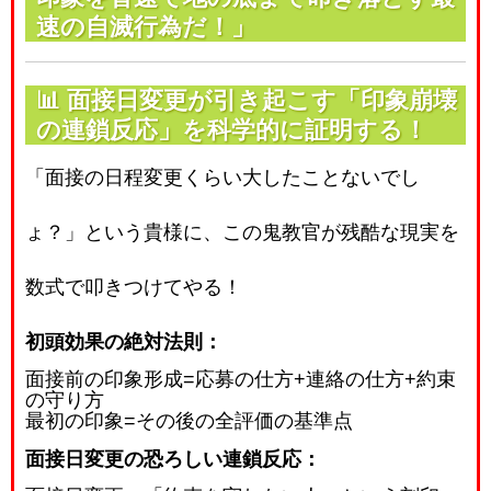
速の自滅行為だ！」
📊
面接日変更が引き起こす「印象崩壊
の連鎖反応」を科学的に証明する！
「面接の日程変更くらい大したことないでし
ょ？」という貴様に、この鬼教官が残酷な現実を
数式で叩きつけてやる！
初頭効果の絶対法則：
面接前の印象形成
=
応募の仕方
+
連絡の仕方
+
約束
の守り方
最初の印象
=
その後の全評価の基準点
面接日変更の恐ろしい連鎖反応：