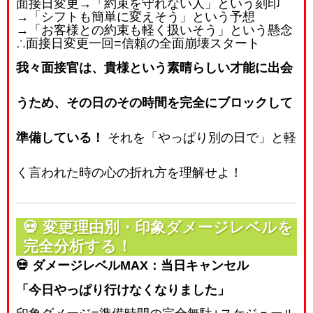
面接日変更
→
「約束を守れない人」という刻印
→
「シフトも簡単に変えそう」という予想
→
「お客様との約束も軽く扱いそう」という懸念
∴
面接日変更一回
=
信頼の全面崩壊スタート
我々面接官は、貴様という素晴らしい才能に出会
うため、その日のその時間を完全にブロックして
準備している！
それを「やっぱり別の日で」と軽
く言われた時の心の折れ方を理解せよ！
💀
変更理由別・印象ダメージレベルを
完全分析する！
💀 ダメージレベルMAX：当日キャンセル
「今日やっぱり行けなくなりました」