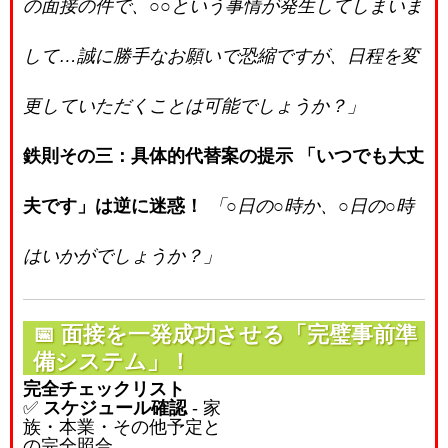
の面接の件で、○○という事情が発生してしまいま
して…誠に勝手なお願いで恐縮ですが、日程を変
更していただくことは可能でしょうか？」
鉄則その三：具体的代替案の提示
「いつでも大丈
夫です」は逆に迷惑！
「○日の○時か、○日の○時
はいかがでしょうか？」
📅
面接を一発成功させる「完璧事前準
備システム」！
完全チェックリスト
✅
スケジュール確認
- 家
族・本業・その他予定と
の完全照合