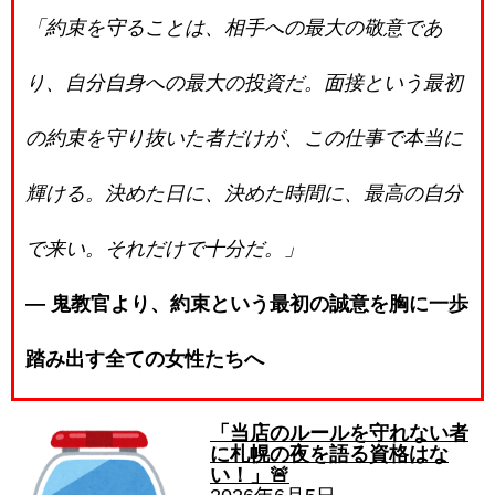
「約束を守ることは、相手への最大の敬意であ
り、自分自身への最大の投資だ。面接という最初
の約束を守り抜いた者だけが、この仕事で本当に
輝ける。決めた日に、決めた時間に、最高の自分
で来い。それだけで十分だ。」
― 鬼教官より、約束という最初の誠意を胸に一歩
踏み出す全ての女性たちへ
「当店のルールを守れない者
に札幌の夜を語る資格はな
い！」🚨