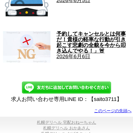
2026年6月5日
予約してキャンセルとは何事
だ！貴様の軽率な行動が引き
起こす悲劇の全貌を今から叩
き込んでやる！」🚨
2026年6月6日
求人お問い合わせ専用LINE ID：【saito3711】
このページの先頭へ
札幌デリヘル 宅配おねーちゃん
札幌デリヘル おかあさん