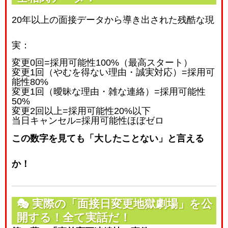
20年以上の面接データから導き出された残酷な現
実：
変更
0
回
=
採用可能性
100%
（最高スタート）
変更
1
回（やむを得ない理由・誠実対応）
=
採用可
能性
80%
変更
1
回（曖昧な理由・雑な連絡）
=
採用可能性
50%
変更
2
回以上
=
採用可能性
20%
以下
当日キャンセル
=
採用可能性
ほぼゼロ
この数字を見ても「大したことない」と言える
か！
🎭
実際の「面接日変更地獄劇場」を公
開する！全て実話だ！