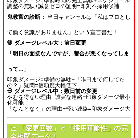
印象ダメージ
=
準備時間の完全無駄
+
スケジュール
調整の無駄
+
誠意ゼロの証明
=
即刻不採用候補
鬼教官の診断：
当日キャンセルは「私はプロとし
て働く意識がありません」という宣言書だ！
💀 ダメージレベル大：前日変更
「明日の面接なんですが、都合が悪くなってしま
って…」
印象ダメージ
=
準備の無駄
+
「昨日まで何してた
の？」疑問
=
信頼度大幅低下
💀 ダメージレベル中：数日前の変更
やむを得ない理由
+
誠実な連絡
=
印象ダメージ最小
化可能
「なんとなく」の理由
+
軽い連絡
=
印象ダメージ大
📈
「変更回数」と「採用可能性」の完
全相関データ！