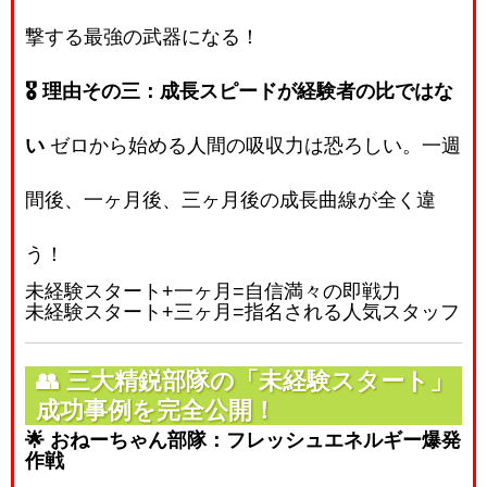
撃する最強の武器になる！
🎖️ 理由その三：成長スピードが経験者の比ではな
い
ゼロから始める人間の吸収力は恐ろしい。一週
間後、一ヶ月後、三ヶ月後の成長曲線が全く違
う！
未経験スタート
+
一ヶ月
=
自信満々の即戦力
未経験スタート
+
三ヶ月
=
指名される人気スタッフ
👥
三大精鋭部隊の「未経験スタート」
成功事例を完全公開！
🌟 おねーちゃん部隊：フレッシュエネルギー爆発
作戦