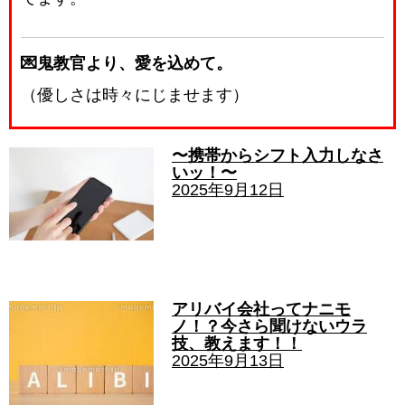
💌鬼教官より、愛を込めて。
（優しさは時々にじませます）
〜携帯からシフト入力しなさ
いッ！〜
2025年9月12日
アリバイ会社ってナニモ
ノ！？今さら聞けないウラ
技、教えます！！
2025年9月13日