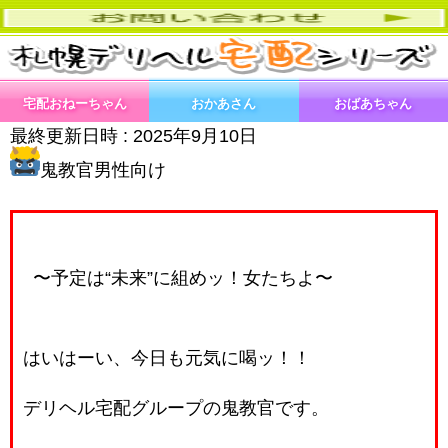
宅配おねーちゃん
おかあさん
おばあちゃん
最終更新日時 :
2025年9月10日
鬼教官男性向け
〜予定は“未来”に組めッ！女たちよ〜
はいはーい、今日も元気に喝ッ！！
デリヘル宅配グループの鬼教官です。