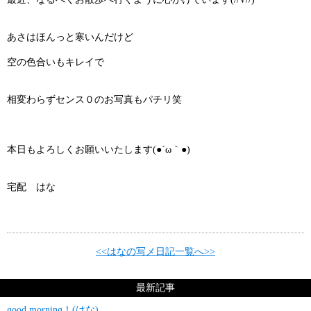
あさはほんっと寒いんだけど
空の色合いもキレイで
相変わらずセンス０のお写真もパチリ笑
本日もよろしくお願いいたします(●´ω｀●)
宅配 はな
<<はなの写メ日記一覧へ>>
最新記事
good morning！(はな)