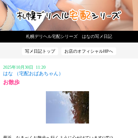
札幌デリヘル宅配シリーズ はなの写メ日記
写メ日記トップ
お店のオフィシャルHPへ
2025年10月30日 11:20
はな （宅配おばあちゃん）
お散歩
最近、なるべくお散歩へ行くように心がけています(//∇//)