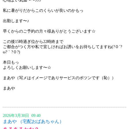
心地よい気温〜〜♪♪♪
私に暑がりだからこのくらいが良いのかもっ
出勤します〜♪
早くからのご予約の方々様ありがとうございます☆
この後15時過ぎ位から22時終まで
ご都合がつく方や私で宜しければお誘いをお待ちしてますね(?０´?
ω?｀?０?)
本日もっ
よろしくお願いします〜☆
まあや（写メはイメージでありサービスのポツンです（恥））
まあや
2026年3月30日 09:40
まあや （宅配おばあちゃん）