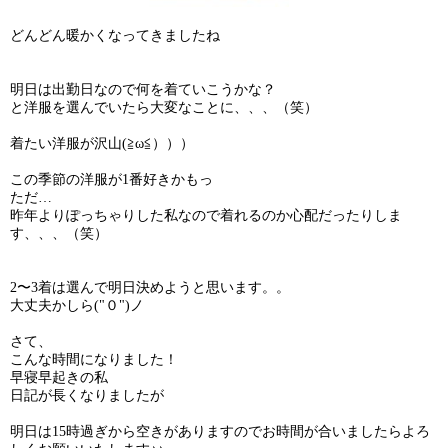
どんどん暖かくなってきましたね
明日は出勤日なので何を着ていこうかな？
と洋服を選んでいたら大変なことに、、、（笑）
着たい洋服が沢山(≧ω≦）））
この季節の洋服が1番好きかもっ
ただ…
昨年よりぽっちゃりした私なので着れるのか心配だったりしま
す、、、（笑）
2〜3着は選んで明日決めようと思います。。
大丈夫かしら("０")ノ
さて、
こんな時間になりました！
早寝早起きの私
日記が長くなりましたが
明日は15時過ぎから空きがありますのでお時間が合いましたらよろ