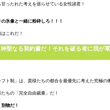
ら甘ったれた考えを巡らせている女性諸君！
りの氷像と一緒に粉砕しろ！！！
務はこれだ！
は神聖なる契約書だ！それを破る者に我が軍
シフト制」は、貴様たちの都合を最優先に考えた究極の
様たちの「完全自由裁量」だ！
く別物だ！