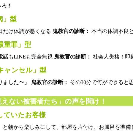
みろ！
病」型
日だけ体調が悪くなる
鬼教官の診断：
本当の体調不良
最重罪」型
話もLINEも完全無視
鬼教官の診断：
社会人失格！即
リキャンセル」型
りました〜」
鬼教官の診断：
その30分で何ができると
見えない被害者たち」の声を聞け！
にしていたお客様
！」と朝から楽しみにして、部屋を片付け、お風呂を準備