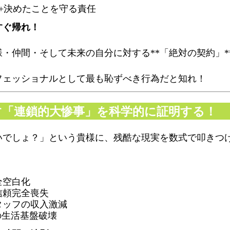
+
決めたことを守る責任
すぐ帰れ！
・仲間・そして未来の自分に対する**「絶対の契約」*
フェッショナルとして最も恥ずべき行為だと知れ！
す「連鎖的大惨事」を科学的に証明する！
いでしょ？」という貴様に、残酷な現実を数式で叩きつ
全空白化
信頼完全喪失
タッフの収入激減
の生活基盤破壊