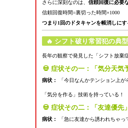
さらに深刻なのは、
信頼回復に必要
信頼回復時間
=
裏切った時間
×
1000
つまり1回のドタキャンを帳消しにす
🔥
シフト破り常習犯の典
長年の観察で発見した「シフト放棄
💀 症状その一：「気分天気
病状：
「今日なんかテンション上が
「気分を作る」技術を持っている！
💀 症状その二：「友達優先
病状：
「急に友達から誘われちゃっ