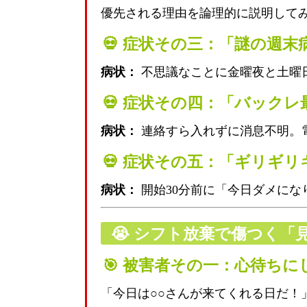
優先される理由を論理的に説明して
💀 症状その三：「謎の週末
病状：
不思議なことに金曜夜と土曜
💀 症状その四：「バックレ
病状：
連絡すら入れずに消息不明。電
💀 症状その五：「ギリギ
病状：
開始30分前に「今日ダメにな
😭
シフト放棄で傷つく「
🎯 被害者その一：心待ち
「今日は○○さんが来てくれる日だ