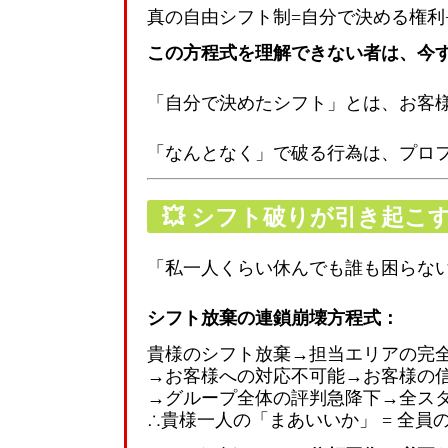
真の自由シフト制
=
自分で決める権利
この方程式を理解できない者は、今
「自分で決めたシフト」とは、お客様
「なんとなく」で破る行為は、プロ
💥
シフト破りが引き起こ
「私一人くらい休んでも誰も困らな
シフト放棄の連鎖崩壊方程式：
貴様のシフト放棄
→
担当エリアの完
→
お客様への対応不可能
→
お客様の
→
グループ全体の評判急降下
→
全ス
∴
貴様一人の「まあいいか」
=
全員