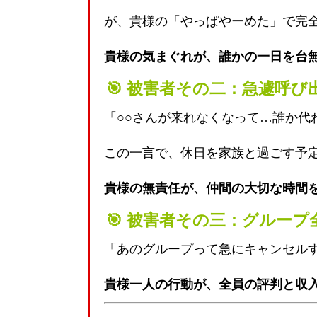
が、貴様の「やっぱやーめた」で完
貴様の気まぐれが、誰かの一日を台
🎯 被害者その二：急遽呼
「○○さんが来れなくなって…誰か代
この一言で、休日を家族と過ごす予
貴様の無責任が、仲間の大切な時間
🎯 被害者その三：グループ
「あのグループって急にキャンセル
貴様一人の行動が、全員の評判と収