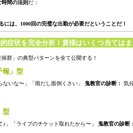
な時間の法則
だ：
るには、1000回の完璧な出勤が必要だということだ！
型的症状を完全分析！貴様はいくつ当てはま
症候群」の典型パターンを全て公開する！
予報」型
らないな〜」「雨だし面倒くさい」
鬼教官の診断：
気分
」型
て♪」「ライブのチケット取れたから〜」
鬼教官の診断